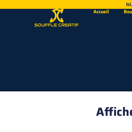
Ic
Accueil
Bou
Affich