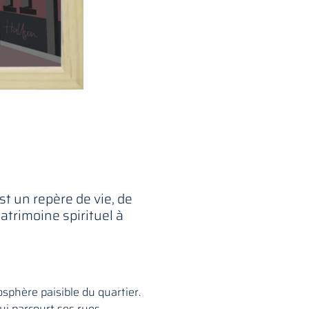
t un repère de vie, de
patrimoine spirituel à
mosphère paisible du quartier.
 qui parcourt ses rues.