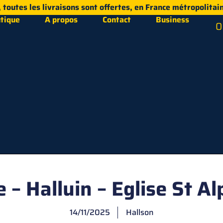
i, toutes les livraisons sont offertes, en France métropolitain
tique
A propos
Contact
Business
0
e – Halluin – Eglise St A
14/11/2025
Hallson